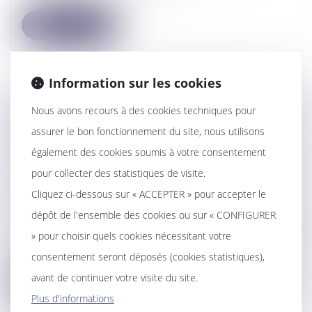
Information sur les cookies
DL AVOCATS RECONNU « PRATIQUE DE
Nous avons recours à des cookies techniques pour
QUALITÉ » EN « COMPLIANCE &
assurer le bon fonctionnement du site, nous utilisons
FRAUDE - PROGRAMME DE
également des cookies soumis à votre consentement
CONFORMITÉ » PAR DÉCIDEURS
pour collecter des statistiques de visite.
MAGAZINE
Cliquez ci-dessous sur « ACCEPTER » pour accepter le
Actualité
dépôt de l'ensemble des cookies ou sur « CONFIGURER
L’équipe de DL AVOCATS est fière et heureuse de son
» pour choisir quels cookies nécessitant votre
nouveau classement dans D...
consentement seront déposés (cookies statistiques),
avant de continuer votre visite du site.
Plus d'informations